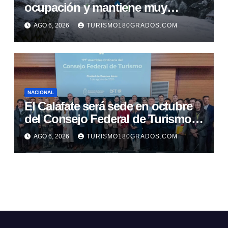
ocupación y mantiene muy
buenas expectativas para agosto
AGO 6, 2026
TURISMO180GRADOS.COM
NACIONAL
El Calafate será sede en octubre
del Consejo Federal de Turismo y
del Foro Nacional
AGO 6, 2026
TURISMO180GRADOS.COM