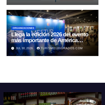
ORGANIZACIONES
Llega la edición 2026 del evento
más importante de América
Latina en turismo de reuniones
JUL 30, 2026
TURISMO180GRADOS.COM