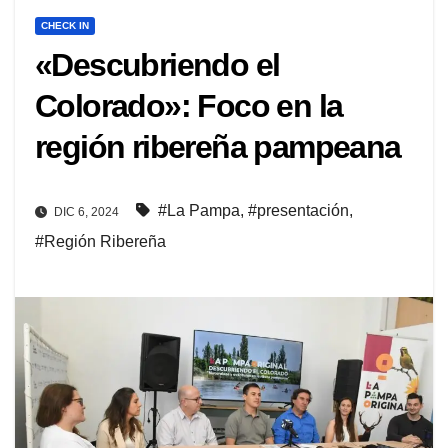
CHECK IN
«Descubriendo el
Colorado»: Foco en la
región ribereña pampeana
#La Pampa
,
#presentación
,
DIC 6, 2024
#Región Ribereña