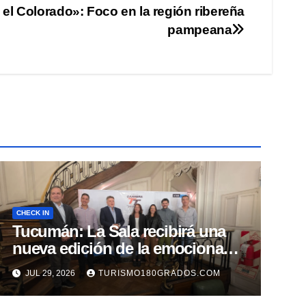
el Colorado»: Foco en la región ribereña
pampeana
CHECK IN
Tucumán: La Sala recibirá una
nueva edición de la emocionante
Carrera TT
JUL 29, 2026
TURISMO180GRADOS.COM