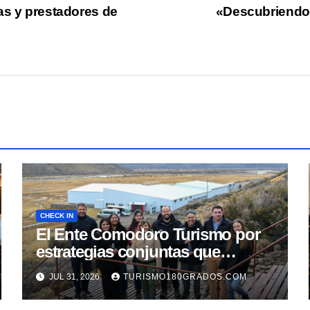
as y prestadores de
«Descubriendo 
CHECK IN
El Ente Comodoro Turismo por
estrategias conjuntas que
fortalezcan la actividad en la
JUL 31, 2026
TURISMO180GRADOS.COM
región