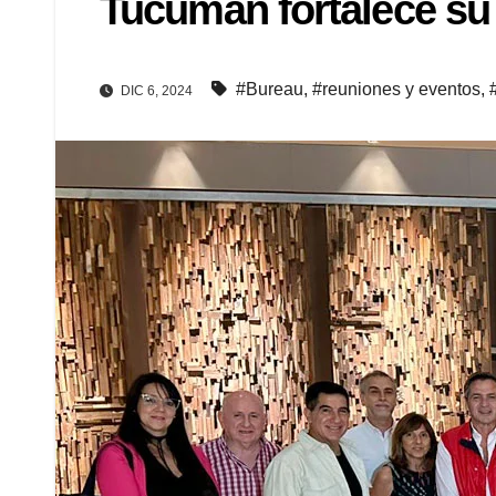
Tucumán fortalece su 
#Bureau
,
#reuniones y eventos
,
DIC 6, 2024