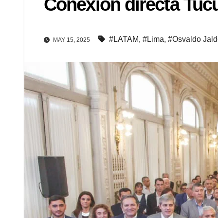
Conexión directa Tu
#LATAM
,
#Lima
,
#Osvaldo Jal
MAY 15, 2025