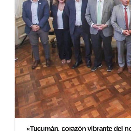
«Tucumán, corazón vibrante del nor