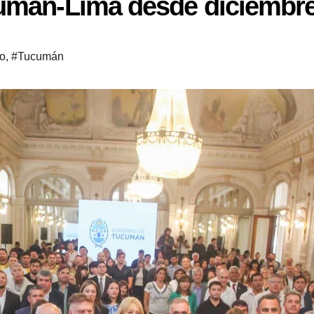
cumán-Lima desde diciembr
do
,
#Tucumán