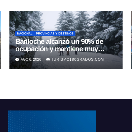
NACIONAL
PROVINCIAS Y DESTINOS
Bariloche alcanzó un 90% de
ocupación y mantiene muy
buenas expectativas para agosto
AGO 6, 2026
TURISMO180GRADOS.COM