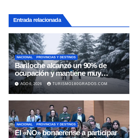
Entrada relacionada
NACIONAL
PROVINCIAS Y DESTINOS
Bariloche alcanzó un 90% de
ocupación y mantiene muy
buenas expectativas para agosto
AGO 6, 2026
TURISMO180GRADOS.COM
NACIONAL
PROVINCIAS Y DESTINOS
El «NO» bonaerense a participar