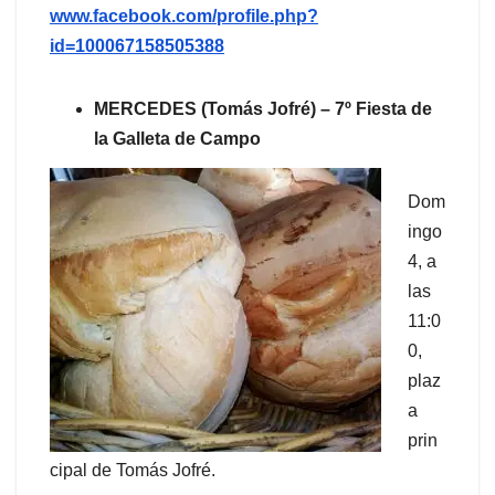
www.facebook.com/profile.php?
id=100067158505388
MERCEDES (Tomás Jofré) – 7º Fiesta de
la Galleta de Campo
Dom
ingo
4, a
las
11:0
0,
plaz
a
prin
cipal de Tomás Jofré.