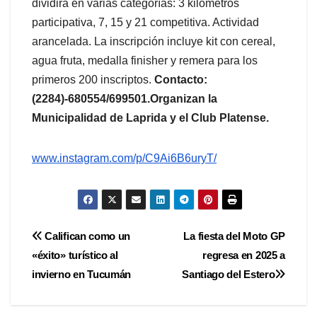
dividirá en varias categorías: 3 kilómetros
participativa, 7, 15 y 21 competitiva. Actividad
arancelada. La inscripción incluye kit con cereal,
agua fruta, medalla finisher y remera para los
primeros 200 inscriptos.
Contacto:
(2284)-680554/699501.Organizan la
Municipalidad de Laprida y el Club Platense.
www.instagram.com/p/
C9Ai6B6uryT/
Navegación
Califican como un
La fiesta del Moto GP
«éxito» turístico al
regresa en 2025 a
de
invierno en Tucumán
Santiago del Estero
entradas