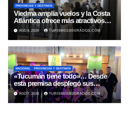
PROVINCIAS Y DESTINOS
Viedma amplía vuelos y la Costa
Atlántica ofrece más atractivos
turísticos
AGO 8, 2026
TURISMO180GRADOS.COM
NACIONAL
PROVINCIAS Y DESTINOS
«Tucumán tiene todo»… Desde
esta premisa desplegó sus
propuestas en el Meet Up
AGO 7, 2026
TURISMO180GRADOS.COM
Argentina