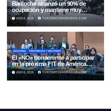
Bariloche alcanzó un 90% de
ocupación y mantiene muy
buenas expectativas para agosto
AGO 6, 2026
TURISMO180GRADOS.COM
NACIONAL
PROVINCIAS Y DESTINOS
El «NO» bonaerense a participar
en la próxima FIT de América
Latina
AGO 6, 2026
TURISMO180GRADOS.COM