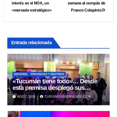
de
interés en el NOA, un
semana al compás de
entradas
«mercado estratégico»
Franco Colapinto
Entrada relacionada
NACIONAL
PROVINCIAS Y DESTINOS
«Tucumán tiene todo»… Desde
esta premisa desplegó sus
propuestas en el Meet Up
AGO 7, 2026
TURISMO180GRADOS.COM
Argentina