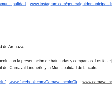
omunicipalidad
–
www.instagram.com/
generalguidomunicipalid
ad de Arenaza.
ncoln con la presentación de batucadas y comparsas. Los festej
l del Carnaval Linqueño y la Municipalidad de Lincoln.
oln/
–
www.facebook.com/
CarnavalincolnOk
–
www.carnavalin