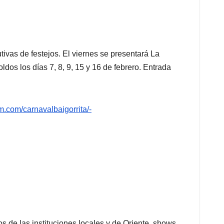
tivas de festejos. El viernes se presentará La
dos los días 7, 8, 9, 15 y 16 de febrero. Entrada
m.com/
carnavalbaigorrita/-
de las instituciones locales y de Oriente, shows