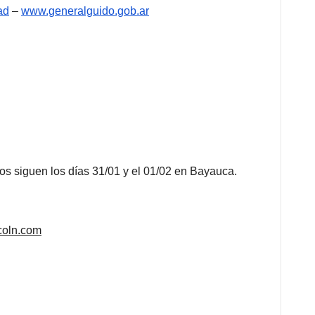
ad
–
www.generalguido.gob.ar
os siguen los días 31/01 y el 01/02 en Bayauca.
coln.com