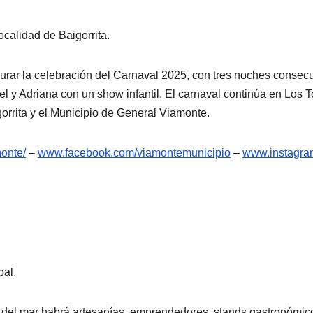
ocalidad de Baigorrita.
gurar la celebración del Carnaval 2025, con tres noches consecu
 y Adriana con un show infantil. El carnaval continúa en Los Tol
orrita y el Municipio de General Viamonte.
onte/
–
www.facebook.com/
viamontemunicipio
–
www.instagra
pal.
el mar habrá artesanías, emprendedores, stands gastronómicos 