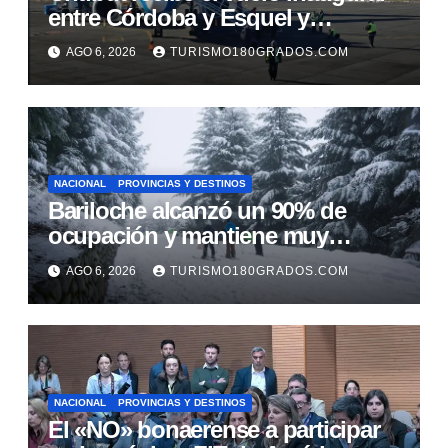
entre Córdoba y Esquel y
fortalece la promoción turística de
AGO 6, 2026
TURISMO180GRADOS.COM
la cordillera
NACIONAL
PROVINCIAS Y DESTINOS
Bariloche alcanzó un 90% de
ocupación y mantiene muy
buenas expectativas para agosto
AGO 6, 2026
TURISMO180GRADOS.COM
NACIONAL
PROVINCIAS Y DESTINOS
El «NO» bonaerense a participar