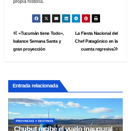
propia historia.
Navegación
«Tucumán tiene Todo»,
La Fiesta Nacional del
balance Semana Santa y
Chef Patagónico en la
de
gran proyección
cuenta regresiva
entradas
Entrada relacionada
PROVINCIAS Y DESTINOS
Chubut recibe el vuelo inaugural