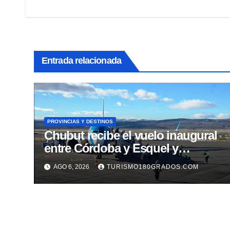
entradas
Entrada relacionada
PROVINCIAS Y DESTINOS
Chubut recibe el vuelo inaugural
entre Córdoba y Esquel y
fortalece la promoción turística
AGO 6, 2026
TURISMO180GRADOS.COM
de la cordillera