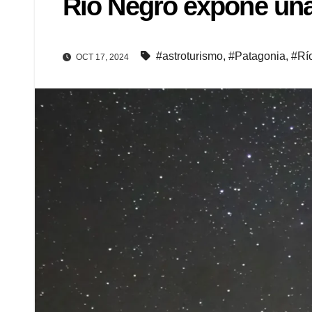
Río Negro expone una
#astroturismo
,
#Patagonia
,
#Rí
OCT 17, 2024