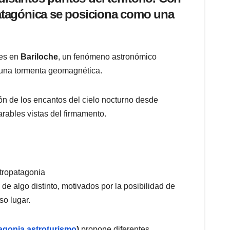
 patagónica se posiciona como una
les en
Bariloche
, un fenómeno astronómico
 una tormenta geomagnética.
ión de los encantos del cielo nocturno desde
rables vistas del firmamento.
stropatagonia
e algo distinto, motivados por la posibilidad de
so lugar.
agonia.astroturismo
)
propone diferentes