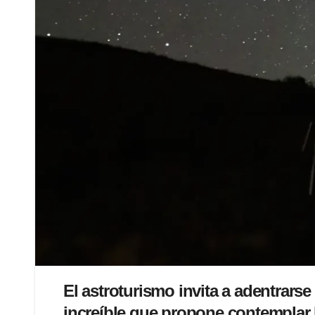
El astroturismo invita a adentrars
increíble que propone contemplar la