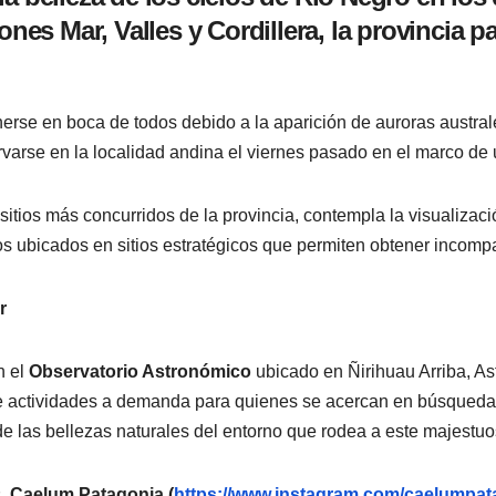
iones Mar, Valles y Cordillera, la provincia
onerse en boca de todos debido a la aparición de auroras austra
arse en la localidad andina el viernes pasado en el marco de
sitios más concurridos de la provincia, contempla la visualizac
os ubicados en sitios estratégicos que permiten obtener incompa
r
n el
Observatorio Astronómico
ubicado en Ñirihuau Arriba, A
ce actividades a demanda para quienes se acercan en búsqueda d
 de las bellezas naturales del entorno que rodea a este majestuo
s,
Caelum Patagonia (
https://www.instagram.com/caelumpat