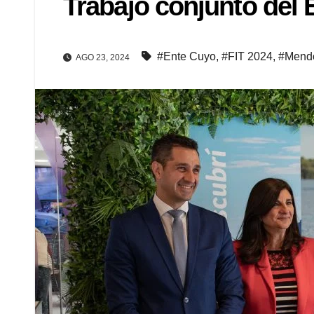
Trabajo conjunto del
#Ente Cuyo
,
#FIT 2024
,
#Mend
AGO 23, 2024