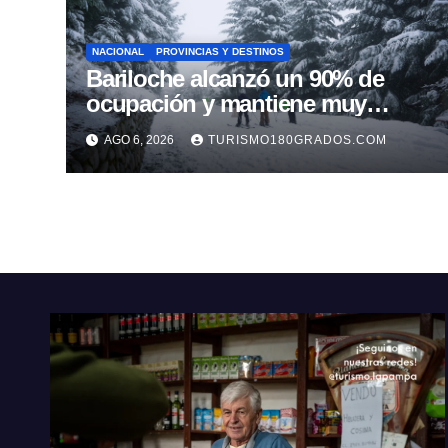
NACIONAL
PROVINCIAS Y DESTINOS
Bariloche alcanzó un 90% de
ocupación y mantiene muy
buenas expectativas para agosto
AGO 6, 2026
TURISMO180GRADOS.COM