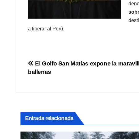
den
sobr
dest
a liberar al Perú.
Navegación
El Golfo San Matías expone la maravil
ballenas
de
entradas
Entrada relacionada