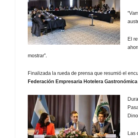
“Vam
aust
El r
ahor
mostrar”.
Finalizada la rueda de prensa que resumió el encue
Federación Empresaria Hotelera Gastronómica 
Dura
Pasa
Dino
Las 