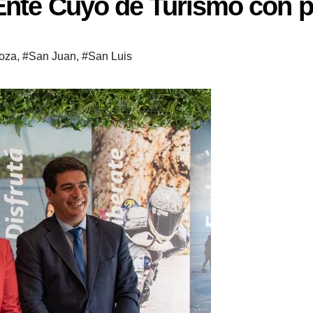
 Ente Cuyo de Turismo con p
oza
,
#San Juan
,
#San Luis