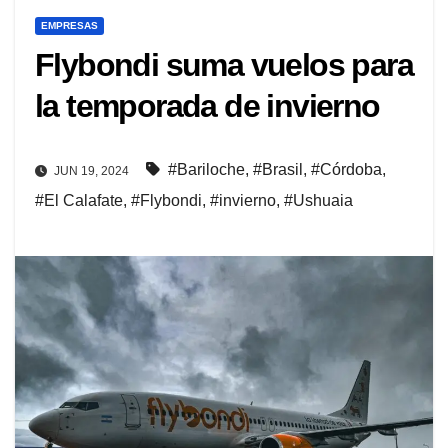
EMPRESAS
Flybondi suma vuelos para
la temporada de invierno
#Bariloche
,
#Brasil
,
#Córdoba
,
JUN 19, 2024
#El Calafate
,
#Flybondi
,
#invierno
,
#Ushuaia