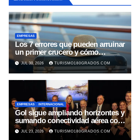
EMPRESAS
Los 7 errores que pueden arruinar
un primer crucero y cómo
evitarlos
JUL 30, 2026
TURISMO180GRADOS.COM
EMPRESAS
INTERNACIONAL
Gol sigue ampliando horizontes y
sumando conectividad aérea con
Argentina
JUL 23, 2026
TURISMO180GRADOS.COM