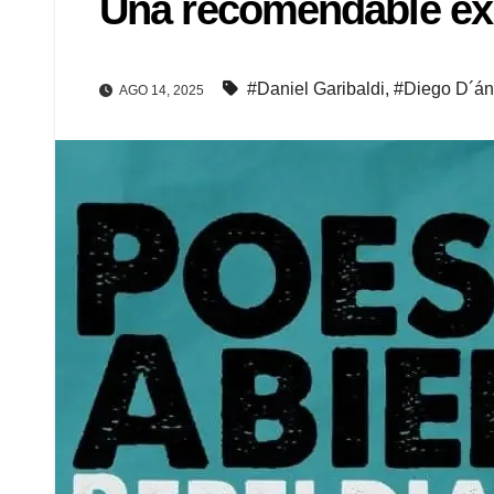
Una recomendable expe
#Daniel Garibaldi
,
#Diego D´án
AGO 14, 2025