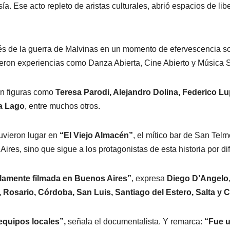
. Ese acto repleto de aristas culturales, abrió espacios de lib
s de la guerra de Malvinas en un momento de efervescencia soci
ieron experiencias como Danza Abierta, Cine Abierto y Música 
on figuras como
Teresa Parodi, Alejandro Dolina, Federico Lu
ia Lago
, entre muchos otros.
uvieron lugar en
“El Viejo Almacén”
, el mítico bar de San Te
ires, sino que sigue a los protagonistas de esta historia por di
olamente filmada en Buenos Aires”
, expresa
Diego D’Angelo
 Rosario, Córdoba, San Luis, Santiago del Estero, Salta y 
 equipos locales”,
señala el documentalista. Y remarca:
“Fue u