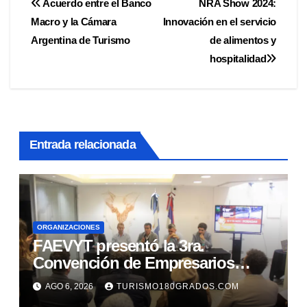
Navegación
Acuerdo entre el Banco
NRA Show 2024:
Macro y la Cámara
Innovación en el servicio
de
Argentina de Turismo
de alimentos y
entradas
hospitalidad
Entrada relacionada
ORGANIZACIONES
FAEVYT presentó la 3ra.
Convención de Empresarios
Jóvenes en Turismo que se
AGO 6, 2026
TURISMO180GRADOS.COM
realizará en Posadas, Misiones