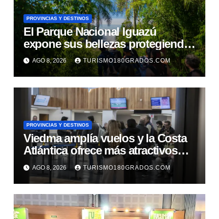
PROVINCIAS Y DESTINOS
El Parque Nacional Iguazú
expone sus bellezas protegiendo
al circuito Garganta del Diablo
AGO 8, 2026
TURISMO180GRADOS.COM
PROVINCIAS Y DESTINOS
Viedma amplía vuelos y la Costa
Atlántica ofrece más atractivos
turísticos
AGO 8, 2026
TURISMO180GRADOS.COM