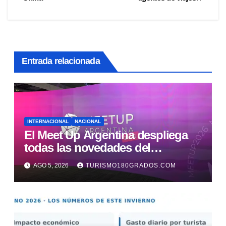
Entrada relacionada
INTERNACIONAL
NACIONAL
El Meet Up Argentina despliega
todas las novedades del
segmento MICE
AGO 5, 2026
TURISMO180GRADOS.COM