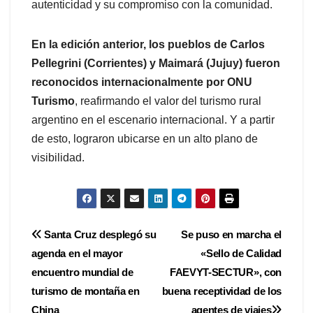
autenticidad y su compromiso con la comunidad.
En la edición anterior, los pueblos de Carlos
Pellegrini (Corrientes) y Maimará (Jujuy) fueron
reconocidos internacionalmente por ONU
Turismo
, reafirmando el valor del turismo rural
argentino en el escenario internacional. Y a partir
de esto, lograron ubicarse en un alto plano de
visibilidad.
Navegación
Santa Cruz desplegó su
Se puso en marcha el
agenda en el mayor
«Sello de Calidad
de
encuentro mundial de
FAEVYT-SECTUR», con
entradas
turismo de montaña en
buena receptividad de los
China
agentes de viajes