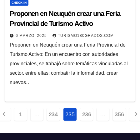
CHECK IN
Proponen en Neuquén crear una Feria
Provincial de Turismo Activo
6 MARZO, 2025
TURISMO180GRADOS.COM
Proponen en Neuquén crear una Feria Provincial de
Turismo Activo: En un encuentro con autoridades
provinciales, se trabajó sobre temáticas vinculadas al
sector, entre ellas: combatir la informalidad, crear
nuevos…
Paginación
1
…
234
235
236
…
356
de
entradas