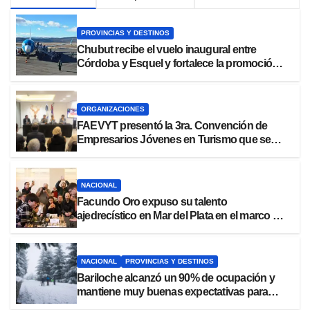
PROVINCIAS Y DESTINOS
Chubut recibe el vuelo inaugural entre
Córdoba y Esquel y fortalece la promoción
turística de la cordillera
ORGANIZACIONES
FAEVYT presentó la 3ra. Convención de
Empresarios Jóvenes en Turismo que se
realizará en Posadas, Misiones
NACIONAL
Facundo Oro expuso su talento
ajedrecístico en Mar del Plata en el marco de
partidas simultáneas promocionales
NACIONAL
PROVINCIAS Y DESTINOS
Bariloche alcanzó un 90% de ocupación y
mantiene muy buenas expectativas para
agosto